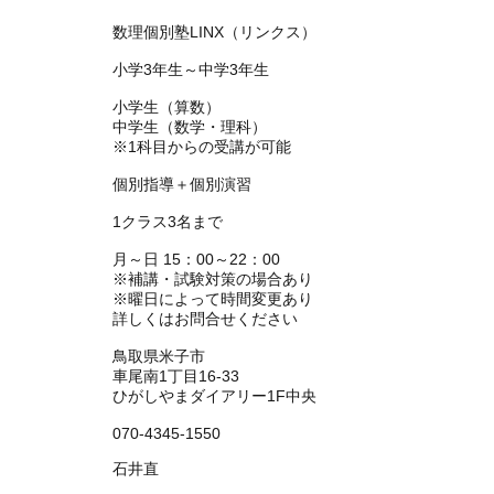
学習塾名
数理個別塾LINX（リンクス）
対象学年
小学3年生～中学3年生
指導科目
小学生（算数）
中学生（数学・理科）
※1科目からの受講が可能
指導形態
個別指導＋個別演習
定 員
1クラス3名まで
開校日時
月～日 15：00～22：00
※補講・試験対策の場合あり
※曜日によって時間変更あり
詳しくはお問合せください
教室住所
鳥取県米子市
車尾南1丁目16‐33
ひがしやまダイアリー1F中央
電話番号
070-4345-1550
代表者名
石井直