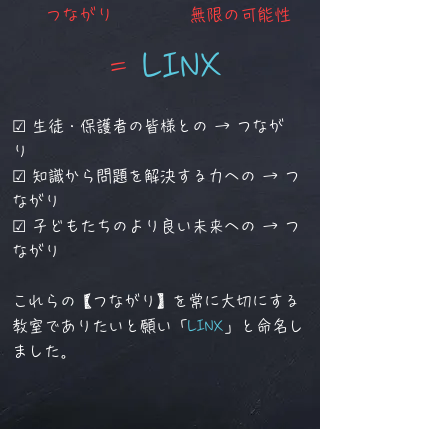
​つながり
無限の可能性
LINX
＝
☑ 生徒・保護者の皆様との → つなが
り
☑ 知識から問題を解決する力への → つ
ながり
☑ 子どもたちのより良い未来への → つ
ながり
これらの【つながり】を常に大切にする
教室でありたいと願い「
LINX
」と命名し
ました。